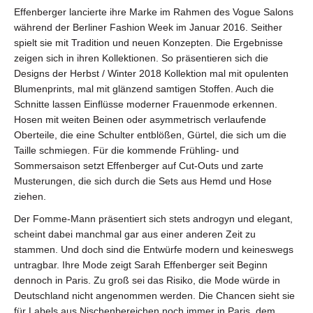
Effenberger lancierte ihre Marke im Rahmen des Vogue Salons
während der Berliner Fashion Week im Januar 2016. Seither
spielt sie mit Tradition und neuen Konzepten. Die Ergebnisse
zeigen sich in ihren Kollektionen. So präsentieren sich die
Designs der Herbst / Winter 2018 Kollektion mal mit opulenten
Blumenprints, mal mit glänzend samtigen Stoffen. Auch die
Schnitte lassen Einflüsse moderner Frauenmode erkennen.
Hosen mit weiten Beinen oder asymmetrisch verlaufende
Oberteile, die eine Schulter entblößen, Gürtel, die sich um die
Taille schmiegen. Für die kommende Frühling- und
Sommersaison setzt Effenberger auf Cut-Outs und zarte
Musterungen, die sich durch die Sets aus Hemd und Hose
ziehen.
Der Fomme-Mann präsentiert sich stets androgyn und elegant,
scheint dabei manchmal gar aus einer anderen Zeit zu
stammen. Und doch sind die Entwürfe modern und keineswegs
untragbar. Ihre Mode zeigt Sarah Effenberger seit Beginn
dennoch in Paris. Zu groß sei das Risiko, die Mode würde in
Deutschland nicht angenommen werden. Die Chancen sieht sie
für Labels aus Nischenbereichen noch immer in Paris, dem