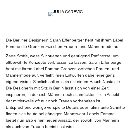
Skip
Skip
to
to
primary
main
navigation
content
Die Berliner Designerin Sarah Effenberger hebt mit ihrem Label
Fomme die Grenzen zwischen Frauen- und Männermode auf.
Zarte Stoffe, weite Silhouetten und genügend Raffinesse, um
altbewährte Konzepte verblassen zu lassen: Sarah Effenberger
hebt mit ihrem Label Fomme Grenzen zwischen Frauen- und
Männermode auf, verleiht ihren Entwürfen dabei eine ganz
eigene Vision. Sinnlich soll es sein mit einem Hauch Nostalgie.
Die Designerin mit Sitz in Berlin lässt sich von einer Zeit
inspirieren, in der sich Männer noch schmückten – ein Aspekt,
der mittlerweile oft nur noch Frauen vorbehalten ist.
Entsprechend wenige verspielte Details oder fulminante Schnitte
finden sich heute bei gängigen Meanswear-Labels Fomme
bietet nun also einen neuen Ansatz, der sowohl von Männern
als auch von Frauen beeinflusst wird.